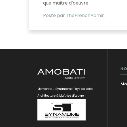
que maître d’oeuvre
Posté par
TheFrenchAdmin
NO
Mob
Membre du Synamome Pays de Loire
Architecture & Maîtrise d’œuvre