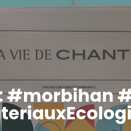
:
#morbihan #
eriauxEcolog