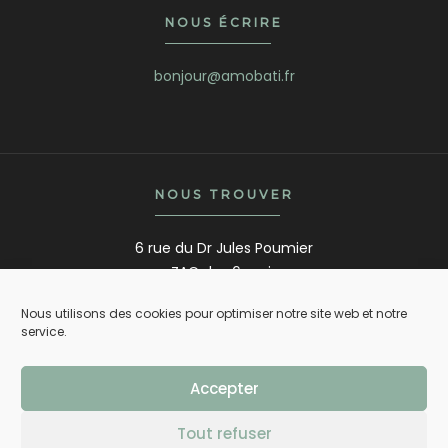
NOUS ÉCRIRE
bonjour@amobati.fr
NOUS TROUVER
6 rue du Dr Jules Poumier
ZAC des 6 croix
44480 Donges
Nous utilisons des cookies pour optimiser notre site web et notre
service.
Accepter
Mentions légales
-
Confidentialité
-
Cookie
Tout refuser